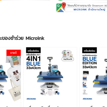
และของชำร่วย Microink
ขายดี