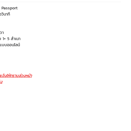
ย, Passport
วินาที
รดา
 1+ 5 สำเนา
รแบบออนไลน์
จ้งให้ทราบล่วงหน้า
่ง