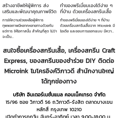
สร้างอาชีพให้ผู้พิการ ส่ง
ทำของพรีเมี่ยมเองได้ง่าย ๆ
เสริมและพัฒนาคุณภาพชีวิต
ที่บ้าน ด้วยเครื่องสกรีนเสื้อ
จาก Microink
การให้ความช่วยเหลือผู้พิการ
ทำของพรีเมี่ยมเองได้ง่าย ๆ ที่บ้าน
ทุพพลภาพมีหลากหลายทางด้วยกัน
ด้วยเครื่องสกรีนเสื้อจาก Microink มี
แต่การ ให้โอกาสนั้น สำคัญที่สุด ไม่ว่า
ไอเดีย และชอบการออกเแบบ มีควา...
จะเป็น...
สนใจซื้อเครื่องสกรีนเสื้อ, เครื่องสกรีน Craft
Express, ของสกรีนของชำร่วย DIY ติดต่อ
Microink ไมโครอิงค์วิภาวดี สำนักงานใหญ่
ได้ทุกช่องทาง
บริษัท อินเตอร์เนชั่นแนล คอนเน็คเทรด จำกัด
15/96 ซอย วิภาวดี 56 ถ.วิภาวดี-รังสิต ตลาดบางเขน
หลักสี่ กรุงเทพ 10210
เปิดทำการทุกวัน จันทร์-อาทิตย์ เวลา 9:00-18:00 น.