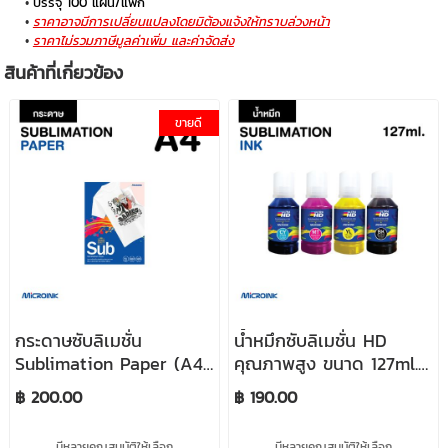
บรรจุ 100 แผ่น/แพ็ก
ราคาอาจมีการเปลี่ยนแปลงโดยมิต้องแจ้งให้ทราบล่วงหน้า
ราคาไม่รวมภาษีมูลค่าเพิ่ม และค่าจัดส่ง
สินค้าที่เกี่ยวข้อง
ขายดี
กระดาษซับลิเมชั่น
น้ำหมึกซับลิเมชั่น HD
Sublimation Paper (A4)
คุณภาพสูง ขนาด 127ml./
บรรจุ 100 แผ่น/แพ็ก (รุ่น
ขวด Sublimation Ink
฿ 200.00
฿ 190.00
ใหม่ล่าสุด ด้านหลังสีชมพู)
มีหลายคุณสมบัติให้เลือก
มีหลายคุณสมบัติให้เลือก