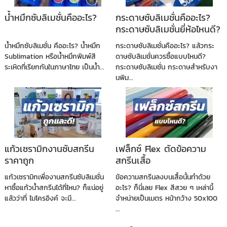
น้ำหมึกซับลิเมชั่นคืออะไร?
กระดาษซับลิเมชั่นคืออะไร?
กระดาษซับลิเมชั่นยี่ห้อไหนดี?
น้ำหมึกซับลิเมชั่น คืออะไร? น้ำหมึก
กระดาษซับลิเมชั่นคืออะไร? แล้วกระ
Sublimation หรือน้ำหมึกพิมพ์สี
ดาษซับลิเมชั่นควรซื้อแบบไหนดี?
ระเหิดที่เรียกกันในภาษาไทย เป็นน้ำ...
กระดาษซับลิเมชั่น กระดาษสำหรับงา
นพิม...
แก้วเซรามิกงานซับสกรีน
เฟล็กซ์ Flex ตัดข้อความ
ราคาถูก
สกรีนเสื้อ
แก้วเซรามิกเพื่องานสกรีนซับลิเมชั่น
ข้อความสกรีนลงบนเสื้อนั้นทำด้วย
หาซื้อแก้วน้ำสกรีนได้ที่ไหน? ก็แน่อยู่
อะไร? ก็นี่เลย Flex สีสวย ๆ เหล่านี้
แล้วว่าที่ ไมโครอิงค์ จะมี...
จำหน่ายเป็นเมตร หน้ากว้าง 50x100
...