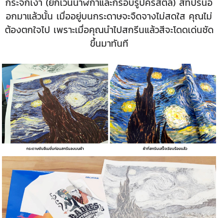
กระจกเงา (ยกเว้นนาฬิกาและกรอบรูปคริสตัล) สีที่ปริ้นอ
อกมาแล้วนั้น เมื่ออยู่บนกระดาษจะจืดจางไม่สดใส คุณไม่
ต้องตกใจไป เพราะเมื่อคุณนำไปสกรีนแล้วสีจะโดดเด่นชัด
ขึ้นมาทันที