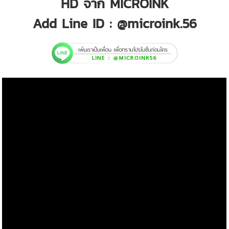
HD จาก MICROINK
Add Line ID : @microink.56