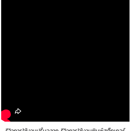
รีวิวการใช้งานปริ้นฉลาก รีวิวการใช้งานพิมพ์สติ๊กเกอร์