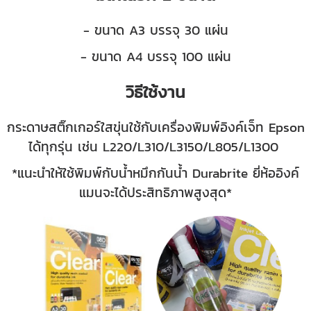
- ขนาด A3 บรรจุ 30 แผ่น
- ขนาด A4 บรรจุ 100 แผ่น
วิธีใช้งาน
กระดาษสติ๊กเกอร์ใสขุ่นใช้กับเครื่องพิมพ์อิงค์เจ็ท Epson
ได้ทุกรุ่น เช่น L220/L310/L3150/L805/L1300
*แนะนำให้ใช้พิมพ์กับน้ำหมึกกันน้ำ Durabrite ยี่ห้ออิงค์
แมนจะได้ประสิทธิภาพสูงสุด*