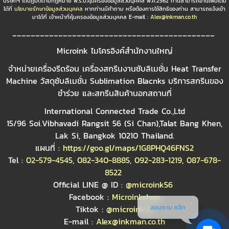
บริษัทฯ ได้ปฏิบัติตามกฏหมาย พ.ร.บ.คุ้มครองข้อมูลส่วนบุคคล พ.ศ.2562 ท่านสามารถอ่านเพิ่มเติม
ได้ที่
นโยบายรักษาข้อมูลส่วนบุคคล
หากท่านมีคำถาม หรือต้องการใช้สิทธิของท่าน สามารถแจ้งเข้า
มาได้ที่ เจ้าหน้าที่คุ้มครองข้อมูลส่วนบุคคล E-mail :
Alex@inkman.co.th
____________________________________________
Microink ไมโครอิงค์สำนักงานใหญ่
จำหน่ายเครื่องรีดร้อน เครื่องสกรีนงานซับลิเมชั่น Heat Transfer
Machine วัสดุซับลิเมชั่น Sublimation Blacnks บริการสกรีนของ
ชำร่วย และสกรีนสินค้านอกสถานที่
International Connected Trade Co.,Ltd
15/96 Soi.Vibhavadi Rangsit 56 (Si Chan),Talat Bang Khen,
Lak Si, Bangkok 10210 Thailand.
แผนที่ :
https://goo.gl/maps/1G8PHQ46FNS2
Tel :
02-579-4545
,
082-340-8885
,
092-283-1219
,
087-678-
8522
Official LINE @ ID :
@microink56
Facebook :
Microinkshop
สอบถาม คลิก
Tiktok :
@microink56
E-mail :
Alex@inkman.co.th