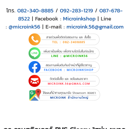
โทร.
082-340-8885
/
092-283-1219
/
087-678-
8522
| Facebook :
Microinkshop
| Line
:
@microink56
| E-mail :
microink.56@gmail.com