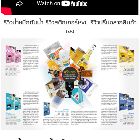
รีวิวน้ำหมึกกันน้ำ รีวิวสติกเกอร์PVC รีวิวปริ้นฉลากสินค้า
เอง