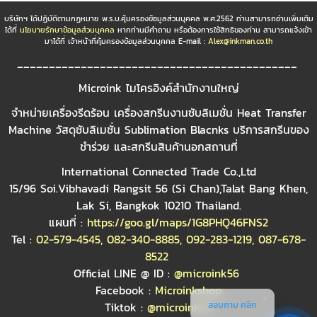
บริษัทฯ ได้ปฏิบัติตามกฏหมาย พ.ร.บ.คุ้มครองข้อมูลส่วนบุคคล พ.ศ.2562 ท่านสามารถอ่านเพิ่มเติม
ได้ที่
นโยบายรักษาข้อมูลส่วนบุคคล
หากท่านมีคำถาม หรือต้องการใช้สิทธิของท่าน สามารถแจ้งเข้า
มาได้ที่ เจ้าหน้าที่คุ้มครองข้อมูลส่วนบุคคล E-mail :
Alex@inkman.co.th
____________________________________________
Microink ไมโครอิงค์สำนักงานใหญ่
จำหน่ายเครื่องรีดร้อน เครื่องสกรีนงานซับลิเมชั่น Heat Transfer
Machine วัสดุซับลิเมชั่น Sublimation Blacnks บริการสกรีนของ
ชำร่วย และสกรีนสินค้านอกสถานที่
International Connected Trade Co.,Ltd
15/96 Soi.Vibhavadi Rangsit 56 (Si Chan),Talat Bang Khen,
Lak Si, Bangkok 10210 Thailand.
แผนที่ :
https://goo.gl/maps/1G8PHQ46FNS2
Tel :
02-579-4545
,
082-340-8885
,
092-283-1219
,
087-678-
8522
Official LINE @ ID :
@microink56
Facebook :
Microinkshop
สอบถาม คลิก
Tiktok :
@microink56