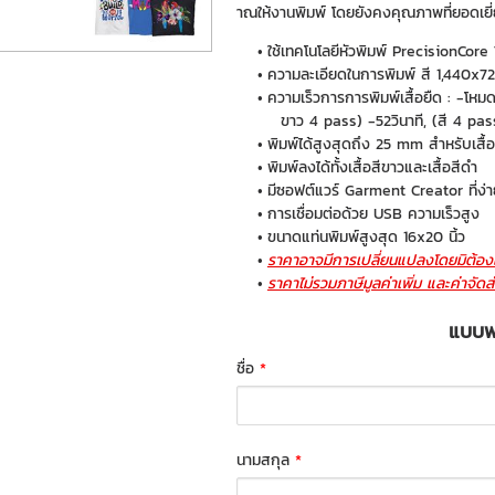
าณให้งานพิมพ์ โดยยังคงคุณภาพที่ยอดเยี
ใช้เทคโนโลยีหัวพิมพ์ PrecisionCor
ความละเอียดในการพิมพ์ สี 1,440x7
ความเร็วการการพิมพ์เสื้อยืด : -โหม
ขาว 4 pass) -52วินาที, (สี 4 pas
พิมพ์ได้สูงสุดถึง 25 mm สำหรับเสื
พิมพ์ลงได้ทั้งเสื้อสีขาวและเสื้อสีดำ
มีซอฟต์แวร์ Garment Creator ที่ง่
การเชื่อมต่อด้วย USB ความเร็วสูง
ขนาดแท่นพิมพ์สูงสุด 16x20 นิ้ว
ราคาอาจมีการเปลี่ยนแปลงโดยมิต้องแ
ราคาไม่รวมภาษีมูลค่าเพิ่ม และค่าจัดส
แบบฟอ
ชื่อ
*
นามสกุล
*