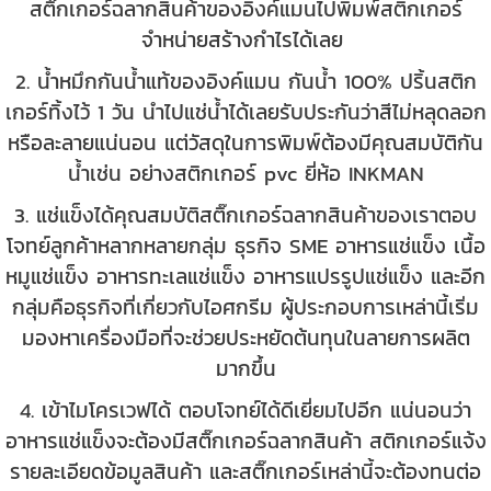
สติ๊กเกอร์ฉลากสินค้าของอิงค์แมนไปพิมพ์สติกเกอร์
จำหน่ายสร้างกำไรได้เลย
2. น้ำหมึกกันน้ำแท้ของอิงค์แมน กันน้ำ 100% ปริ้นสติก
เกอร์ทิ้งไว้ 1 วัน นำไปแช่น้ำได้เลยรับประกันว่าสีไม่หลุดลอก
หรือละลายแน่นอน แต่วัสดุในการพิมพ์ต้องมีคุณสมบัติกัน
น้ำเช่น อย่างสติกเกอร์ pvc ยี่ห้อ INKMAN
3. แช่แข็งได้คุณสมบัติสติ๊กเกอร์ฉลากสินค้าของเราตอบ
โจทย์ลูกค้าหลากหลายกลุ่ม ธุรกิจ SME อาหารแช่แข็ง เนื้อ
หมูแช่แข็ง อาหารทะเลแช่แข็ง อาหารแปรรูปแช่แข็ง และอีก
กลุ่มคือธุรกิจที่เกี่ยวกับไอศกรีม ผู้ประกอบการเหล่านี้เริ่ม
มองหาเครื่องมือที่จะช่วยประหยัดต้นทุนในลายการผลิต
มากขึ้น
4. เข้าไมโครเวฟได้ ตอบโจทย์ได้ดีเยี่ยมไปอีก แน่นอนว่า
อาหารแช่แข็งจะต้องมีสติ๊กเกอร์ฉลากสินค้า สติกเกอร์แจ้ง
รายละเอียดข้อมูลสินค้า และสติ๊กเกอร์เหล่านี้จะต้องทนต่อ