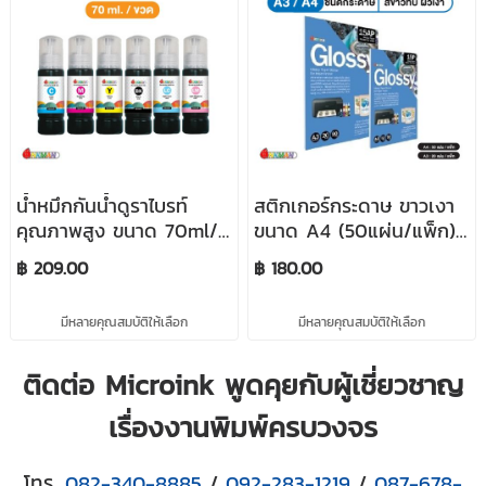
น้ำหมึกกันน้ำดูราไบรท์
สติกเกอร์กระดาษ ขาวเงา
คุณภาพสูง ขนาด 70ml/
ขนาด A4 (50แผ่น/แพ็ก)
ขวด INKMAN Durabrite
/ A3 (20แผ่น/แพ็ก)
฿ 209.00
฿ 180.00
Ink
Glossy Sticker ใช้คู่กับน้ำ
หมึกดูราไบรท์ INKMAN
มีหลายคุณสมบัติให้เลือก
มีหลายคุณสมบัติให้เลือก
ติดต่อ Microink พูดคุยกับผู้เชี่ยวชาญ
เรื่องงานพิมพ์ครบวงจร
โทร.
082-340-8885
/
092-283-1219
/
087-678-