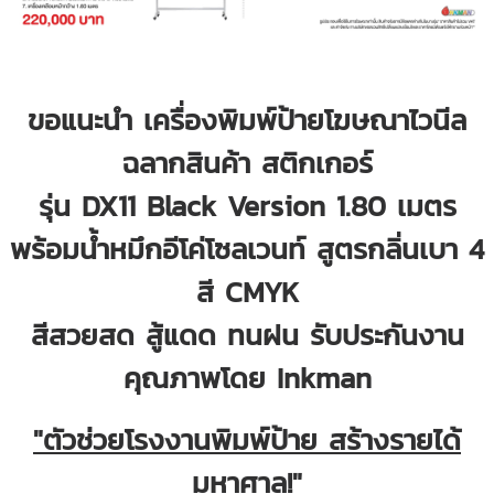
ขอแนะนำ เครื่องพิมพ์ป้ายโฆษณาไวนีล
ฉลากสินค้า สติกเกอร์
รุ่น DX11 Black Version 1.80 เมตร
พร้อมน้ำหมึกอีโค่โซลเวนท์ สูตรกลิ่นเบา 4
สี CMYK
สีสวยสด สู้แดด ทนฝน รับประกันงาน
คุณภาพโดย Inkman
"ตัวช่วยโรงงานพิมพ์ป้าย สร้างรายได้
มหาศาล!"