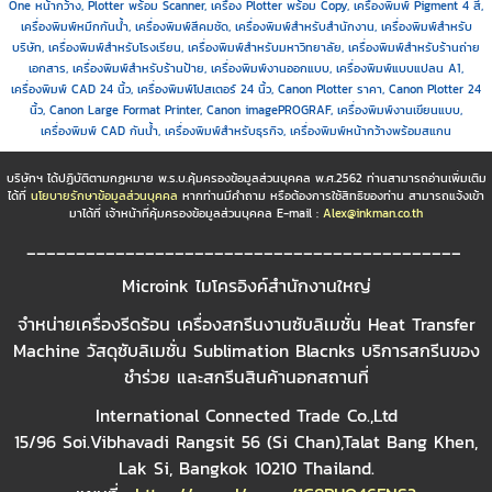
One หน้ากว้าง, Plotter พร้อม Scanner, เครื่อง Plotter พร้อม Copy, เครื่องพิมพ์ Pigment 4 สี,
เครื่องพิมพ์หมึกกันน้ำ, เครื่องพิมพ์สีคมชัด, เครื่องพิมพ์สำหรับสำนักงาน, เครื่องพิมพ์สำหรับ
บริษัท, เครื่องพิมพ์สำหรับโรงเรียน, เครื่องพิมพ์สำหรับมหาวิทยาลัย, เครื่องพิมพ์สำหรับร้านถ่าย
เอกสาร, เครื่องพิมพ์สำหรับร้านป้าย, เครื่องพิมพ์งานออกแบบ, เครื่องพิมพ์แบบแปลน A1,
เครื่องพิมพ์ CAD 24 นิ้ว, เครื่องพิมพ์โปสเตอร์ 24 นิ้ว, Canon Plotter ราคา, Canon Plotter 24
นิ้ว, Canon Large Format Printer, Canon imagePROGRAF, เครื่องพิมพ์งานเขียนแบบ,
เครื่องพิมพ์ CAD กันน้ำ, เครื่องพิมพ์สำหรับธุรกิจ, เครื่องพิมพ์หน้ากว้างพร้อมสแกน
บริษัทฯ ได้ปฏิบัติตามกฏหมาย พ.ร.บ.คุ้มครองข้อมูลส่วนบุคคล พ.ศ.2562 ท่านสามารถอ่านเพิ่มเติม
ได้ที่
นโยบายรักษาข้อมูลส่วนบุคคล
หากท่านมีคำถาม หรือต้องการใช้สิทธิของท่าน สามารถแจ้งเข้า
มาได้ที่ เจ้าหน้าที่คุ้มครองข้อมูลส่วนบุคคล E-mail :
Alex@inkman.co.th
____________________________________________
Microink ไมโครอิงค์สำนักงานใหญ่
จำหน่ายเครื่องรีดร้อน เครื่องสกรีนงานซับลิเมชั่น Heat Transfer
Machine วัสดุซับลิเมชั่น Sublimation Blacnks บริการสกรีนของ
ชำร่วย และสกรีนสินค้านอกสถานที่
International Connected Trade Co.,Ltd
15/96 Soi.Vibhavadi Rangsit 56 (Si Chan),Talat Bang Khen,
Lak Si, Bangkok 10210 Thailand.