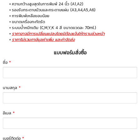
ความกว้างสูงสุดในการพิมพ์ 24 นิ้ว (A1,A2)
รองรับกระดาษม้วนและกระดาษแผ่น (A3,A4,A5,A6)
การพิมพ์เหลือขอบน้อย
ขนาดเครื่องกะทัดรัด
ระบบน้ำหมึกเติม (C,M,Y,K 4 สี ขนาดขวดละ 70ml.)
ราคาอาจมีการเปลี่ยนแปลงโดยมิต้องแจ้งให้ทราบล่วงหน้า
ราคาไม่รวมภาษีมูลค่าเพิ่ม และค่าจัดส่ง
แบบฟอร์มสั่งซื้อ
ชื่อ
*
นามสกุล
*
อีเมล
*
เบอร์ติดต่อ
*