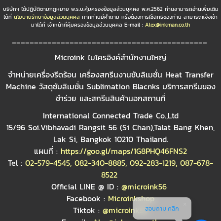
บริษัทฯ ได้ปฏิบัติตามกฏหมาย พ.ร.บ.คุ้มครองข้อมูลส่วนบุคคล พ.ศ.2562 ท่านสามารถอ่านเพิ่มเติม
ได้ที่
นโยบายรักษาข้อมูลส่วนบุคคล
หากท่านมีคำถาม หรือต้องการใช้สิทธิของท่าน สามารถแจ้งเข้า
มาได้ที่ เจ้าหน้าที่คุ้มครองข้อมูลส่วนบุคคล E-mail :
Alex@inkman.co.th
____________________________________________
Microink ไมโครอิงค์สำนักงานใหญ่
จำหน่ายเครื่องรีดร้อน เครื่องสกรีนงานซับลิเมชั่น Heat Transfer
Machine วัสดุซับลิเมชั่น Sublimation Blacnks บริการสกรีนของ
ชำร่วย และสกรีนสินค้านอกสถานที่
International Connected Trade Co.,Ltd
15/96 Soi.Vibhavadi Rangsit 56 (Si Chan),Talat Bang Khen,
Lak Si, Bangkok 10210 Thailand.
แผนที่ :
https://goo.gl/maps/1G8PHQ46FNS2
Tel :
02-579-4545
,
082-340-8885
,
092-283-1219
,
087-678-
8522
Official LINE @ ID :
@microink56
Facebook :
Microinkshop
สอบถาม คลิก
Tiktok :
@microink56