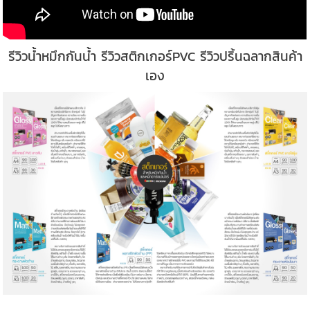
รีวิวน้ำหมึกกันน้ำ รีวิวสติกเกอร์PVC รีวิวปริ้นฉลากสินค้า
เอง