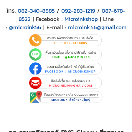
โทร.
082-340-8885
/
092-283-1219
/
087-678-
8522
| Facebook :
Microinkshop
| Line
:
@microink56
| E-mail :
microink.56@gmail.com