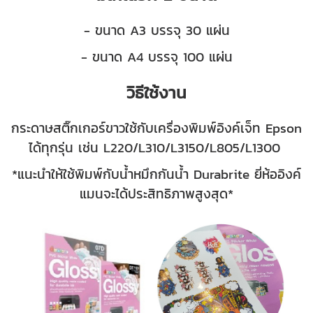
- ขนาด A3 บรรจุ 30 แผ่น
- ขนาด A4 บรรจุ 100 แผ่น
วิธีใช้งาน
กระดาษสติ๊กเกอร์ขาวใช้กับเครื่องพิมพ์อิงค์เจ็ท Epson
ได้ทุกรุ่น เช่น L220/L310/L3150/L805/L1300
*แนะนำให้ใช้พิมพ์กับน้ำหมึกกันน้ำ Durabrite ยี่ห้ออิงค์
แมนจะได้ประสิทธิภาพสูงสุด*