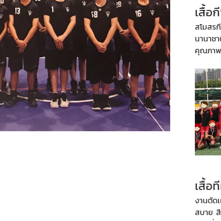
เสื้อ
สโมสรก
นานาชาต
คุณภาพร
เสื้อท
งานตัด
สบาย ส