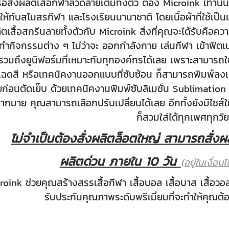
ือสั่งผลิตเสื้อกีฬาลวดลายเต็มทั้งตัว ต้อง Microink เท่านั
าให้กับสโมสรกีฬา และโรงเรียนนานาชาติ
โดยเนื้อผ้าที่ใช้เป็
ลิตเสื้อสกรีนลายทั้งตัวกับ Microink สิ่งที่คุณจะได้รับคือควา
ะทำกิจกรรมต่าง ๆ ไม่ว่าจะ ออกกำลังกาย เล่นกีฬา เข้าฟิ
รวมถึงยูนิฟอร์มที่เหมาะกับทุกองค์กรได้เลย เพราะสามารถใ
ฉดสี หรือเทคนิคงานออกแบบที่ซับซ้อน ก็สามารถพิมพ์ลงเสื้
ก่อนตัดเย็บ ด้วยเทคนิคงานพิมพ์ซับลิเมชั่น Sublimation 
ากมาย คุณสามารถเลือกปรับเปลี่ยนได้เลย อีกทั้งยังมีไซส์ใ
ก็สวมใส่ได้ทุกเพศทุกวั
ไม่จำเป็นต้องสั่งผลิตล็อตใหญ่ สามารถสั่งผลิ
ผลิตด่วน ภายใน 10 วัน
(อยู่ในเงื่อ
croink ช่วยคุณสร้างสรรเสื้อกีฬา เสื้อบอล เสื้อบาส เสื้อวอลเ
รับประกันคุณภาพระดับพรีเมี่ยมที่จะทำให้คุณต้อ