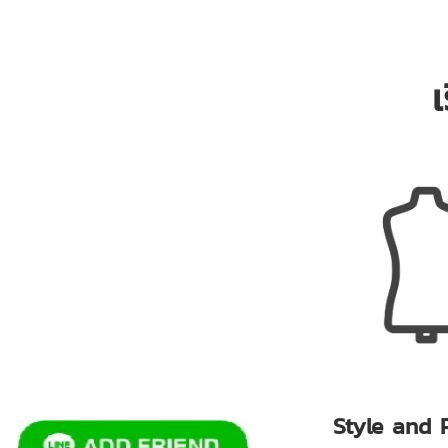
เ
Style and 