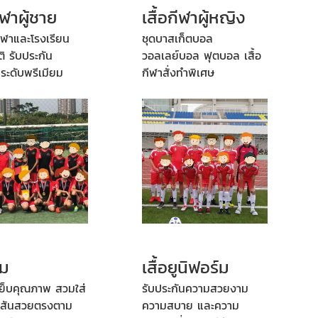
กีฬาผู้ชาย
เสื้อกีฬาผู้หญิง
ีฬาและโรงเรียน
ชุดบาสเก็ตบอล
ิ รับประกัน
วอลเลย์บอล ฟุตบอล เสื้อ
ะดับพรีเมียม
กีฬาสั่งทำพิเศษ
ีม
เสื้อยูนิฟอร์ม
เย็บคุณภาพ สวมใส่
รับประกันความสวยงาม
ีสันสวยตรงตาม
ความสบาย และความ