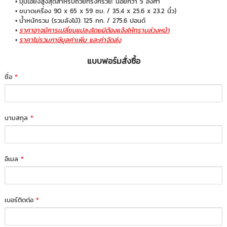
มุมเอียงสูงสุดสำหรับถ้วยทรงกรวย: น้อยกว่า 5 องศา
ขนาดเครื่อง 90 x 65 x 59 ซม. / 35.4 x 25.6 x 23.2 นิ้ว)
น้ำหนักรวม (รวมลังไม้): 125 กก. / 275.6 ปอนด์
ราคาอาจมีการเปลี่ยนแปลงโดยมิต้องแจ้งให้ทราบล่วงหน้า
ราคาไม่รวมภาษีมูลค่าเพิ่ม และค่าจัดส่ง
แบบฟอร์มสั่งซื้อ
ชื่อ
*
นามสกุล
*
อีเมล
*
เบอร์ติดต่อ
*