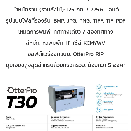
น้ำหนักรวม (รวมลังไม้): 125 กก. / 275.6 ปอนด์
รูปแบบไฟล์ที่รองรับ: BMP, JPG, PNG, TIFF, TIF, PDF
โหมดการพิมพ์: ทิศทางเดียว / สองทิศทาง
สีหมึก: หัวพิมพ์ที่ H1 ใช้สี KCMYWV
ซอฟต์แวร์ออกแบบ: OtterPro RIP
มุมเอียงสูงสุดสำหรับถ้วยทรงกรวย: น้อยกว่า 5 องศา