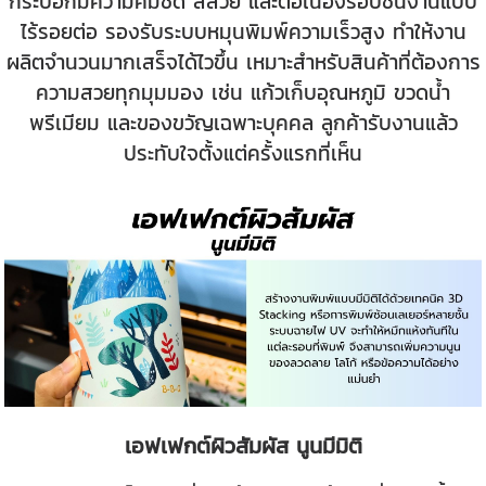
กระบอกมีความคมชัด สีสวย และต่อเนื่องรอบชิ้นงานแบบ
ไร้รอยต่อ รองรับระบบหมุนพิมพ์ความเร็วสูง ทำให้งาน
ผลิตจำนวนมากเสร็จได้ไวขึ้น เหมาะสำหรับสินค้าที่ต้องการ
ความสวยทุกมุมมอง เช่น แก้วเก็บอุณหภูมิ ขวดน้ำ
พรีเมียม และของขวัญเฉพาะบุคคล ลูกค้ารับงานแล้ว
ประทับใจตั้งแต่ครั้งแรกที่เห็น
เอฟเฟกต์ผิวสัมผัส นูนมีมิติ