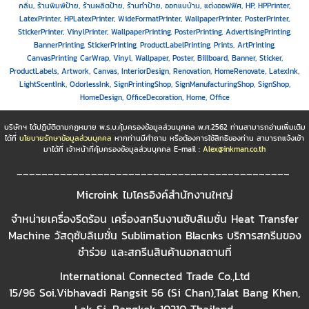
กลิ่น, ร้านพิมพ์ป้าย, ร้านผลิตป้าย, ร้านทำป้าย, ออกแบบ้าน, แต่งออฟฟิศ, HP, HPPrinter,
LatexPrinter, HPLatexPrinter, WideFormatPrinter, WallpaperPrinter, PosterPrinter,
StickerPrinter, VinylPrinter, WallpaperPrinting, PosterPrinting, AdvertisingPrinting,
BannerPrinting, StickerPrinting, ProductLabelPrinting, Prints, ArtPrinting,
CanvasPrinting CarWrap, Vinyl, Wallpaper, Poster, Billboard, Banner, Sticker,
ProductLabels, Artwork, Canvas, InteriorDesign, Renovation, HomeRenovate, LatexInk,
LightScentInk, OdorlessInk, SignPrintingShop, SignManufacturingShop, SignShop,
HomeDesign, OfficeDecoration, Home, Office
บริษัทฯ ได้ปฏิบัติตามกฏหมาย พ.ร.บ.คุ้มครองข้อมูลส่วนบุคคล พ.ศ.2562 ท่านสามารถอ่านเพิ่มเติม
ได้ที่
นโยบายรักษาข้อมูลส่วนบุคคล
หากท่านมีคำถาม หรือต้องการใช้สิทธิของท่าน สามารถแจ้งเข้า
มาได้ที่ เจ้าหน้าที่คุ้มครองข้อมูลส่วนบุคคล E-mail :
Alex@inkman.co.th
____________________________________________
Microink ไมโครอิงค์สำนักงานใหญ่
จำหน่ายเครื่องรีดร้อน เครื่องสกรีนงานซับลิเมชั่น Heat Transfer
Machine วัสดุซับลิเมชั่น Sublimation Blacnks บริการสกรีนของ
ชำร่วย และสกรีนสินค้านอกสถานที่
International Connected Trade Co.,Ltd
15/96 Soi.Vibhavadi Rangsit 56 (Si Chan),Talat Bang Khen,