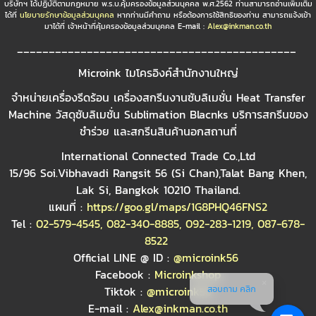
บริษัทฯ ได้ปฏิบัติตามกฏหมาย พ.ร.บ.คุ้มครองข้อมูลส่วนบุคคล พ.ศ.2562 ท่านสามารถอ่านเพิ่มเติม
ได้ที่
นโยบายรักษาข้อมูลส่วนบุคคล
หากท่านมีคำถาม หรือต้องการใช้สิทธิของท่าน สามารถแจ้งเข้า
มาได้ที่ เจ้าหน้าที่คุ้มครองข้อมูลส่วนบุคคล E-mail :
Alex@inkman.co.th
____________________________________________
Microink ไมโครอิงค์สำนักงานใหญ่
จำหน่ายเครื่องรีดร้อน เครื่องสกรีนงานซับลิเมชั่น Heat Transfer
Machine วัสดุซับลิเมชั่น Sublimation Blacnks บริการสกรีนของ
ชำร่วย และสกรีนสินค้านอกสถานที่
International Connected Trade Co.,Ltd
15/96 Soi.Vibhavadi Rangsit 56 (Si Chan),Talat Bang Khen,
Lak Si, Bangkok 10210 Thailand.
แผนที่ :
https://goo.gl/maps/1G8PHQ46FNS2
Tel :
02-579-4545
,
082-340-8885
,
092-283-1219
,
087-678-
8522
Official LINE @ ID :
@microink56
Facebook :
Microinkshop
สอบถาม คลิก
Tiktok :
@microink56
E-mail :
Alex@inkman.co.th