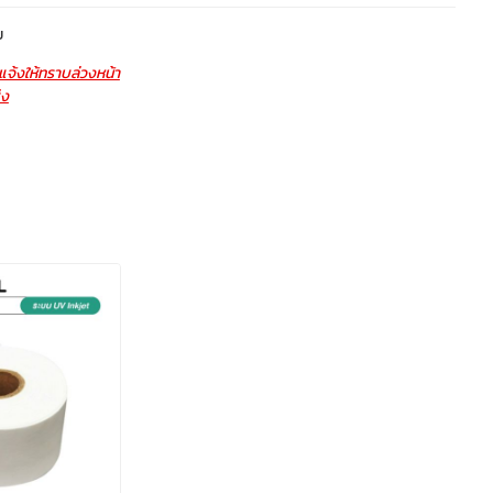
ย
จ้งให้ทราบล่วงหน้า
่ง