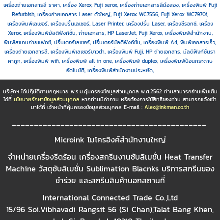
เครื่องถ่ายเอกสารสี ราคา, เครื่อง Xerox, Fuji xerox, เครื่องถ่ายเอกสารสีมือสอง, เครื่องพิมพ์ Fuji
Refurbish, เครื่องถ่ายเอกสาร Laser ตัวใหญ่, Fuji Xerox WC7556, Fuji Xerox WC7970i,
เครื่องพิมพ์เลเซอร์, เครื่องปริ้นเลเซอร์, Laser Printer, เครื่องปริ้น Laser, เครื่องซีรอกซ์, เครื่อง
Xerox, เครื่องพิมพ์มัลติฟังก์ชั่น, ถ่ายเอกสาร, HP LaserJet, Fuji Xerox, เครื่องพิมพ์สำนักงาน,
พิมพ์สแกนถ่ายแฟกซ์, ปริ้นเตอร์เลเซอร์, ปริ้นเตอร์มัลติฟังก์ชั่น, เครื่องพิมพ์ A4, พิมพ์เอกสารเร็ว,
เครื่องถ่ายเอกสารสี, เครื่องพิมพ์เลเซอร์ขาวดำ, เครื่องพิมพ์ Fuji, HP ถ่ายเอกสาร, มัลติฟังก์ชั่นรา
คาถูก, เครื่องพิมพ์ wifi, เครื่องพิมพ์ all in one, เครื่องพิมพ์ duplex, เครื่องพิมพ์ป้อนกระดาษ
อัตโนมัติ, เครื่องพิมพ์สำนักงานประหยัด,
บริษัทฯ ได้ปฏิบัติตามกฏหมาย พ.ร.บ.คุ้มครองข้อมูลส่วนบุคคล พ.ศ.2562 ท่านสามารถอ่านเพิ่มเติม
ได้ที่
นโยบายรักษาข้อมูลส่วนบุคคล
หากท่านมีคำถาม หรือต้องการใช้สิทธิของท่าน สามารถแจ้งเข้า
มาได้ที่ เจ้าหน้าที่คุ้มครองข้อมูลส่วนบุคคล E-mail :
Alex@inkman.co.th
____________________________________________
Microink ไมโครอิงค์สำนักงานใหญ่
จำหน่ายเครื่องรีดร้อน เครื่องสกรีนงานซับลิเมชั่น Heat Transfer
Machine วัสดุซับลิเมชั่น Sublimation Blacnks บริการสกรีนของ
ชำร่วย และสกรีนสินค้านอกสถานที่
International Connected Trade Co.,Ltd
15/96 Soi.Vibhavadi Rangsit 56 (Si Chan),Talat Bang Khen,