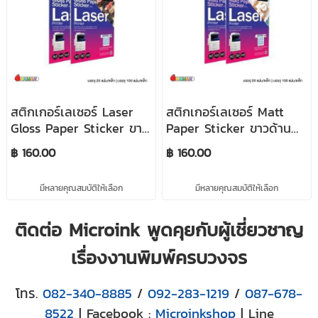
สติกเกอร์เลเซอร์ Laser
สติกเกอร์เลเซอร์ Matt
Gloss Paper Sticker ขาว
Paper Sticker ขาวด้าน
เงา ขนาด A3 บรรจุ
ขนาด A3 บรรจุ 20แผ่น/
฿ 160.00
฿ 160.00
20แผ่น/แพ็ก และ
แพ็ก และ 100แผ่น/แพ็ก
100แผ่น/แพ็ก (ชนิด
(ชนิดกระดาษ) สำหรับ
มีหลายคุณสมบัติให้เลือก
มีหลายคุณสมบัติให้เลือก
กระดาษ) สำหรับ
เครื่องพิมพ์เลเซอร์ Fuji
เครื่องพิมพ์เลเซอร์ Fuji
Xerox
ติดต่อ Microink พูดคุยกับผู้เชี่ยวชาญ
Xerox
เรื่องงานพิมพ์ครบวงจร
โทร.
082-340-8885
/
092-283-1219
/
087-678-
8522
| Facebook :
Microinkshop
| Line