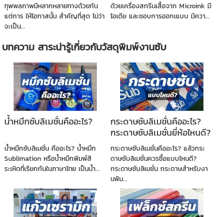
ทุพพลภาพมีหลากหลายทางด้วยกัน
ด้วยเครื่องสกรีนเสื้อจาก Microink มี
แต่การ ให้โอกาสนั้น สำคัญที่สุด ไม่ว่า
ไอเดีย และชอบการออกเแบบ มีควา...
จะเป็น...
บทความ สาระน่ารู้เกี่ยวกับวัสดุพิมพ์งานซับ
น้ำหมึกซับลิเมชั่นคืออะไร?
กระดาษซับลิเมชั่นคืออะไร?
กระดาษซับลิเมชั่นยี่ห้อไหนดี?
น้ำหมึกซับลิเมชั่น คืออะไร? น้ำหมึก
กระดาษซับลิเมชั่นคืออะไร? แล้วกระ
Sublimation หรือน้ำหมึกพิมพ์สี
ดาษซับลิเมชั่นควรซื้อแบบไหนดี?
ระเหิดที่เรียกกันในภาษาไทย เป็นน้ำ...
กระดาษซับลิเมชั่น กระดาษสำหรับงา
นพิม...