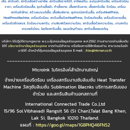
เสื้อ, สกรีนผ้า, สกรีนเสื้อสร้างอาชีพ, สกรีนเสื้อรายได้ดี, อาชีพเสริม, ลงทุนสกรีนเสื้อ, เครื่องรีดร้อน
ราคา, เครื่องรีดร้อนเสื้อ, ธุรกิจเสื้อผ้า, ทำเสื้อขาย, เสื้อสกรีนลาย, เสื้อสกรีนชื่อ, รีดร้อน, เครื่อง
สกรีนผ้าฝ้าย, สร้างแบรนด์เสื้อ, เสื้อพิมพ์ลาย, อุปกรณ์สกรีนเสื้อ, เครื่องHeatPress,
HeatPressMachine, เครื่องรีดร้อน, สกรีนเสื้อด้วยHeatPress, รีดร้อนติดเสื้อ, เครื่องรีดลายเสื้อ,
เครื่องรีดฮีตเพรส, รีดร้อนงานสกรีน, งานพิมพ์ด้วยความร้อน, สกรีนเสื้อด้วยความร้อน, งานสกรีน
เกรดพรีเมี่ยม, ไอเดียสกรีนเสื้อ, ของขวัญทำเอง, สกรีนเสื้อของขวัญ
บริษัทฯ ได้ปฏิบัติตามกฏหมาย พ.ร.บ.คุ้มครองข้อมูลส่วนบุคคล พ.ศ.2562 ท่านสามารถอ่านเพิ่มเติม
ได้ที่
นโยบายรักษาข้อมูลส่วนบุคคล
หากท่านมีคำถาม หรือต้องการใช้สิทธิของท่าน สามารถแจ้งเข้า
มาได้ที่ เจ้าหน้าที่คุ้มครองข้อมูลส่วนบุคคล E-mail :
Alex@inkman.co.th
____________________________________________
Microink ไมโครอิงค์สำนักงานใหญ่
จำหน่ายเครื่องรีดร้อน เครื่องสกรีนงานซับลิเมชั่น Heat Transfer
Machine วัสดุซับลิเมชั่น Sublimation Blacnks บริการสกรีนของ
ชำร่วย และสกรีนสินค้านอกสถานที่
International Connected Trade Co.,Ltd
15/96 Soi.Vibhavadi Rangsit 56 (Si Chan),Talat Bang Khen,
Lak Si, Bangkok 10210 Thailand.
แผนที่ :
https://goo.gl/maps/1G8PHQ46FNS2