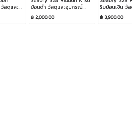
bon
Seaory S28 Ribbon K ริบ
Seaory S28 R
วัสดุและ
บ้อนดำ วัสดุและอุปกรณ์
ริบบ้อนเงิน วั
พ์บัตร
เครื่องพิมพ์บัตร
เครื่องพิมพ์บัต
฿ 2,000.00
฿ 3,900.00