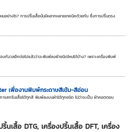
ดีไหมอย่างไร? การปริ้นเสื้อนั่นมีหลากหลายเทคนิคด้วยกัน ซึ่งการปริ้นตรง
 ไม่ต้องกังวลอีกต่อไปแล้วว่าจะพิมพ์ลงผ้าชนิดไหนได้บ้าง? เพราะเครื่องพิมพ์
nter เพื่องานพิมพ์กระดาษสีเข้ม-สีอ่อน
่อการสกรีนเสื้อได้ทุกสี พิมพ์ลงบนผ้าได้ทุกชนิด ไม่ว่าจะเป็น ผ้าคอตตอน
งปริ้นเสื้อ DTG, เครื่องปริ้นเสื้อ DFT, เครื่อง