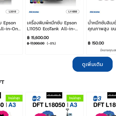
ับ Epson
เครื่องพิมพ์หมึกซับ Epson
น้ำหมึกซับลิเมช
ll-in-One
L11050 EcoTank All-in-
คุณภาพสูง ขน
er ขนาด A4
One Ink Tank Printer
ขวด Sublimat
฿ 15,600.00
nter
ขนาด A3 Sublimation
฿ 150.00
(-8%)
฿ 17,000.00
printer
มีหลายคุณสมบ
ดูเพิ่มเติม
FT
ใหม่ล่าสุด
ใหม่ล่าสุด