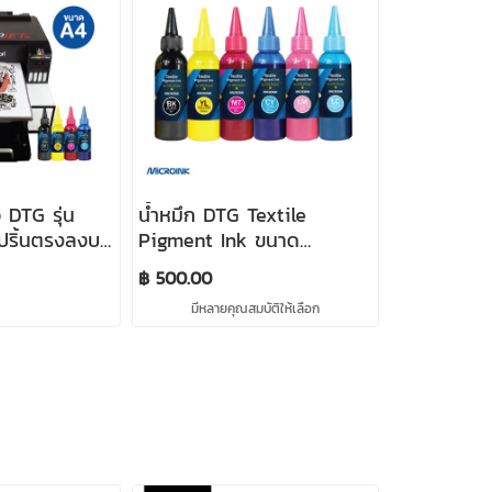
อ DTG รุ่น
น้ำหมึก DTG Textile
ปริ้นตรงลงบน
Pigment Ink ขนาด
100% (สำหรับ
100ml./ขวด สำหรับเครื่อง
฿ 500.00
อน)
ปริ้น DTG รุ่น Microjet
มีหลายคุณสมบัติให้เลือก