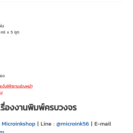
่น
 ml x 5 ชุด
่อง
จ้งให้ทราบล่วงหน้า
่ง
ญเรื่องงานพิมพ์ครบวงจร
:
Microinkshop
| Line :
@microink56
| E-mail
om