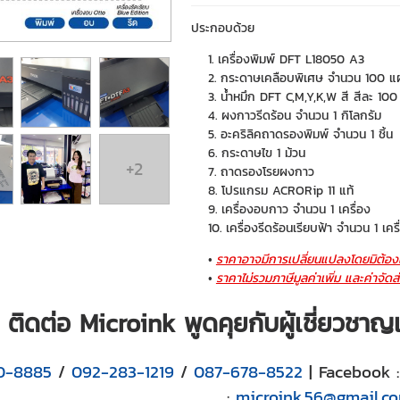
ประกอบด้วย
เครื่องพิมพ์ DFT L18050 A3
กระดาษเคลือบพิเศษ จำนวน 100 แผ
น้ำหมึก DFT C,M,Y,K,W สี สีละ 100
ผงกาวรีดร้อน จำนวน 1 กิโลกรัม
อะคริลิคถาดรองพิมพ์ จำนวน 1 ชิ้น
กระดาษไข 1 ม้วน
+2
ถาดรองโรยผงกาว
โปรแกรม ACRORip 11 แท้
เครื่องอบกาว จำนวน 1 เครื่อง
เครื่องรีดร้อนเรียบฟ้า จำนวน 1 เครื
ราคาอาจมีการเปลี่ยนแปลงโดยมิต้องแ
ราคาไม่รวมภาษีมูลค่าเพิ่ม และค่าจัดส
ติดต่อ Microink พูดคุยกับผู้เชี่ยวชา
0-8885
/
092-283-1219
/
087-678-8522
| Facebook 
:
microink.56@gmail.c