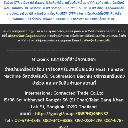
รีดร้อน DTF, เครื่อง dtf มือสอง, ฟิล์มพิมพ์เสื้อ, เครื่องพิมพ์เสื้อรายได้ดี, ธุรกิจ dtf, เครื่องพิมพ์
ฟิล์ม, หมึกขาว DTF, เครื่องพิมพ์ dtf ราคาถูก, หมึก dtf ไม่ตัน, พิมพ์ dtf สีสด, เครื่องพิมพ์เสื้อ
ระบบใหม่, เครื่อง dtf พร้อมรีด, เครื่องพิมพ์DTF, DTFPrinter, เครื่องพิมพ์เสื้อDTF, พิมพ์เสื้อ
ระบบDTF, DTFคืออะไร, พิมพ์DTF, งานDTF, DTFTransfer, DTFPrint, เสื้อพิมพ์DTF
บริษัทฯ ได้ปฏิบัติตามกฏหมาย พ.ร.บ.คุ้มครองข้อมูลส่วนบุคคล พ.ศ.2562 ท่านสามารถอ่านเพิ่มเติม
ได้ที่
นโยบายรักษาข้อมูลส่วนบุคคล
หากท่านมีคำถาม หรือต้องการใช้สิทธิของท่าน สามารถแจ้งเข้า
มาได้ที่ เจ้าหน้าที่คุ้มครองข้อมูลส่วนบุคคล E-mail :
Alex@inkman.co.th
____________________________________________
Microink ไมโครอิงค์สำนักงานใหญ่
จำหน่ายเครื่องรีดร้อน เครื่องสกรีนงานซับลิเมชั่น Heat Transfer
Machine วัสดุซับลิเมชั่น Sublimation Blacnks บริการสกรีนของ
ชำร่วย และสกรีนสินค้านอกสถานที่
International Connected Trade Co.,Ltd
15/96 Soi.Vibhavadi Rangsit 56 (Si Chan),Talat Bang Khen,
Lak Si, Bangkok 10210 Thailand.
แผนที่ :
https://goo.gl/maps/1G8PHQ46FNS2
Tel :
02-579-4545
,
082-340-8885
,
092-283-1219
,
087-678-
8522