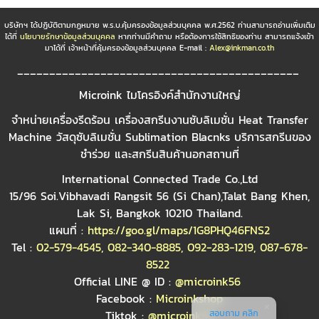
บริษัทฯ ได้ปฏิบัติตามกฏหมาย พ.ร.บ.คุ้มครองข้อมูลส่วนบุคคล พ.ศ.2562 ท่านสามารถอ่านเพิ่มเติม
ได้ที่
นโยบายรักษาข้อมูลส่วนบุคคล
หากท่านมีคำถาม หรือต้องการใช้สิทธิของท่าน สามารถแจ้งเข้า
มาได้ที่ เจ้าหน้าที่คุ้มครองข้อมูลส่วนบุคคล E-mail :
Alex@inkman.co.th
____________________________________________
Microink ไมโครอิงค์สำนักงานใหญ่
จำหน่ายเครื่องรีดร้อน เครื่องสกรีนงานซับลิเมชั่น Heat Transfer
Machine วัสดุซับลิเมชั่น Sublimation Blacnks บริการสกรีนของ
ชำร่วย และสกรีนสินค้านอกสถานที่
International Connected Trade Co.,Ltd
15/96 Soi.Vibhavadi Rangsit 56 (Si Chan),Talat Bang Khen,
Lak Si, Bangkok 10210 Thailand.
แผนที่ :
https://goo.gl/maps/1G8PHQ46FNS2
Tel :
02-579-4545
,
082-340-8885
,
092-283-1219
,
087-678-
8522
Official LINE @ ID :
@microink56
Facebook :
Microinkshop
สอบถาม คลิก
Tiktok :
@microink56