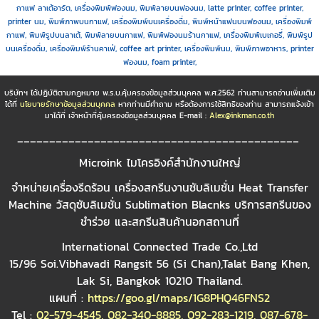
กาแฟ ลาเต้อาร์ต
, เครื่องพิมพ์ฟองนม, พิมพ์ลายบนฟองนม, latte printer, coffee printer,
printer นม, พิมพ์ภาพบนกาแฟ, เครื่องพิมพ์บนเครื่องดื่ม, พิมพ์หน้าแฟนบนฟองนม, เครื่องพิมพ์
กาแฟ, พิมพ์รูปบนลาเต้, พิมพ์ลายบนกาแฟ, พิมพ์ฟองนมร้านกาแฟ, เครื่องพิมพ์เบเกอรี่, พิมพ์รูป
บนเครื่องดื่ม, เครื่องพิมพ์ร้านคาเฟ่, coffee art printer, เครื่องพิมพ์นม, พิมพ์ภาพอาหาร, printer
ฟองนม, foam printer,
บริษัทฯ ได้ปฏิบัติตามกฏหมาย พ.ร.บ.คุ้มครองข้อมูลส่วนบุคคล พ.ศ.2562 ท่านสามารถอ่านเพิ่มเติม
ได้ที่
นโยบายรักษาข้อมูลส่วนบุคคล
หากท่านมีคำถาม หรือต้องการใช้สิทธิของท่าน สามารถแจ้งเข้า
มาได้ที่ เจ้าหน้าที่คุ้มครองข้อมูลส่วนบุคคล E-mail :
Alex@inkman.co.th
____________________________________________
Microink ไมโครอิงค์สำนักงานใหญ่
จำหน่ายเครื่องรีดร้อน เครื่องสกรีนงานซับลิเมชั่น Heat Transfer
Machine วัสดุซับลิเมชั่น Sublimation Blacnks บริการสกรีนของ
ชำร่วย และสกรีนสินค้านอกสถานที่
International Connected Trade Co.,Ltd
15/96 Soi.Vibhavadi Rangsit 56 (Si Chan),Talat Bang Khen,
Lak Si, Bangkok 10210 Thailand.
แผนที่ :
https://goo.gl/maps/1G8PHQ46FNS2
Tel :
02-579-4545
,
082-340-8885
,
092-283-1219
,
087-678-