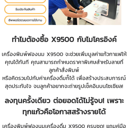
ทำไมต้องซื้อ X9500 กับไมโครอิงค์
เครื่องพิมพ์ฟองนม X9500 จะช่วยเพิ่มมูลค่าแก้วกาแฟให้
คุณได้ทันที คุณสามารถกำหนดราคาพิเศษสำหรับลายที่
ลูกค้าสั่งพิมพ์
หรือคิดรวมไปกับค่าเครื่องดื่มก็ได้ เพื่อ
สร้างประสบการณ์
สุดประทับใจ จนลูกค้าอยากจะถ่ายรูปเช็คอินบนโซเชียล!
ลงทุนครั้งเดียว ต่อยอดได้ไม่รู้จบ! เพราะ
ทุกแก้วคือโอกาสสร้างรายได้
เครื่องพิมพ์ฟองนมเครื่องดื่ม X9500 ครบชุด! แถมคู่มือ