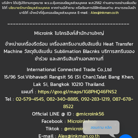
บริษัทฯ ได้ปฏิบัติตามกฏหมาย พ.ร.บ.คุ้มครองข้อมูลส่วนบุคคล พ.ศ.2562 ท่านสามารถอ่านเพิ่มเติม
ได้ที่
นโยบายรักษาข้อมูลส่วนบุคคล
หากท่านมีคำถาม หรือต้องการใช้สิทธิของท่าน สามารถแจ้งเข้า
มาได้ที่ เจ้าหน้าที่คุ้มครองข้อมูลส่วนบุคคล E-mail :
Alex@inkman.co.th
____________________________________________
Microink ไมโครอิงค์สำนักงานใหญ่
จำหน่ายเครื่องรีดร้อน เครื่องสกรีนงานซับลิเมชั่น Heat Transfer
Machine วัสดุซับลิเมชั่น Sublimation Blacnks บริการสกรีนของ
ชำร่วย และสกรีนสินค้านอกสถานที่
International Connected Trade Co.,Ltd
15/96 Soi.Vibhavadi Rangsit 56 (Si Chan),Talat Bang Khen,
Lak Si, Bangkok 10210 Thailand.
แผนที่ :
https://goo.gl/maps/1G8PHQ46FNS2
Tel :
02-579-4545
,
082-340-8885
,
092-283-1219
,
087-678-
8522
Official LINE @ ID :
@microink56
Facebook :
Microinkshop
สอบถาม คลิก
Tiktok :
@microink56
E-mail :
Alex@inkman.co.th