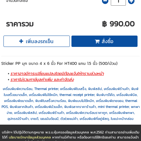
จำนวนที่จะซื้อ
ราคารวม
฿ 990.00
เพิ่มลงรถเข็น
สั่งซื้อ
Sticker PP มุก ขนาด 4 x 6 นิ้ว For HT400 แกน 1.5 นิ้ว (500/ม้วน)
ราคาอาจมีการเปลี่ยนแปลงโดยมิต้องแจ้งให้ทราบล่วงหน้า
ราคาไม่รวมภาษีมูลค่าเพิ่ม และค่าจัดส่ง
เครื่องพิมพ์ความร้อน, Thermal printer, เครื่องพิมพ์ใบเสร็จ, พิมพ์สลิป, เครื่องพิมพ์ร้านค้า, พิมพ์
ใบเสร็จขนาดเล็ก, เครื่องพิมพ์ไม่ใช้หมึก, thermal receipt printer, พิมพ์บาร์โค้ด, เครื่องพิมพ์บิล,
เครื่องพิมพ์ขนาดเล็ก, พิมพ์ใบเสร็จความร้อน, พิมพ์แบบไม่ใช้หมึก, เครื่องพิมพ์ขายของ, thermal
POS, พิมพ์ฉลากสินค้า, เครื่องพิมพ์ม้วนเล็ก, พิมพ์ฉลากราคาร้านค้า, mini thermal printer, พกพา
ง่าย, เครื่องพิมพ์สลิป, เครื่องพิมพ์ร้านค้า, เครื่องพิมพ์ความร้อนราคาถูก, เครื่องพิมพ์พกพา,
อุปกรณ์ร้านค้า, ขายดี, ของมันต้องมี, ตัวช่วยแม่ค้า, เครื่องพิมพ์ที่อยู่พัสดุ, ใบแปะหน้ากล่อง
บริษัทฯ ได้ปฏิบัติตามกฏหมาย พ.ร.บ.คุ้มครองข้อมูลส่วนบุคคล พ.ศ.2562 ท่านสามารถอ่านเพิ่มเติม
ได้ที่
นโยบายรักษาข้อมูลส่วนบุคคล
หากท่านมีคำถาม หรือต้องการใช้สิทธิของท่าน สามารถแจ้งเข้า