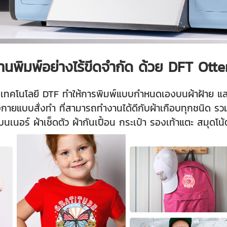
านพิมพ์อย่างไร้ขีดจำกัด ด้วย DFT Ot
เทคโนโลยี DTF ทำให้การพิมพ์แบบกำหนดเองบนผ้าฝ้าย แล
งกายแบบสั่งทำ ที่สามารถทำงานได้ดีกับผ้าเกือบทุกชนิด รวม
บนเนอร์ ผ้าเช็ดตัว ผ้ากันเปื้อน กระเป๋า รองเท้าแตะ สมุดโ