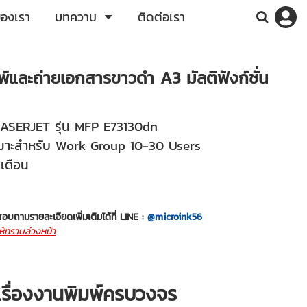
ของเรา
บทความ
ติดต่อเรา
และถ่ายเอกสารขาวดำ A3 มัลติฟังก์ชั่น
 LASERJET รุ่น MFP E73130dn
มาะสำหรับ Work Group 10-30 Users
เดือน
อบถามรายละเอียดเพิ่มเติมได้ที่ LINE :
@microink56
ห้ทราบล่วงหน้า
ญเรื่องงานพิมพ์ครบวงจร