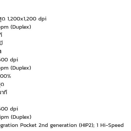
ุด 1,200x1,200 dpi
ppm (Duplex)
ี
มี
า
600 dpi
ppm (Duplex)
 400%
ุด
าที
600 dpi
 ipm (Duplex)
tegration Pocket 2nd generation (HIP2); 1 Hi-Speed