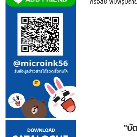
กรอสซี่ พิมพ์รูปถ่
"บั