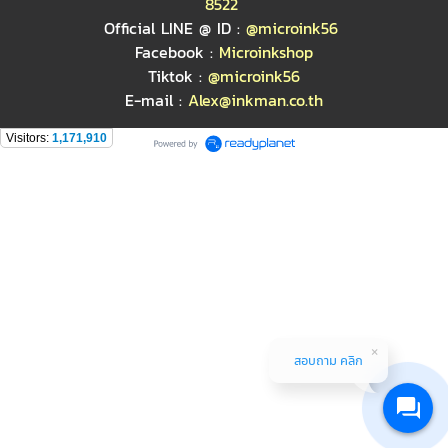
8522
Official LINE @ ID :
@microink56
Facebook :
Microinkshop
Tiktok :
@microink56
E-mail :
Alex@inkman.co.th
Visitors:
1,171,910
สอบถาม คลิก