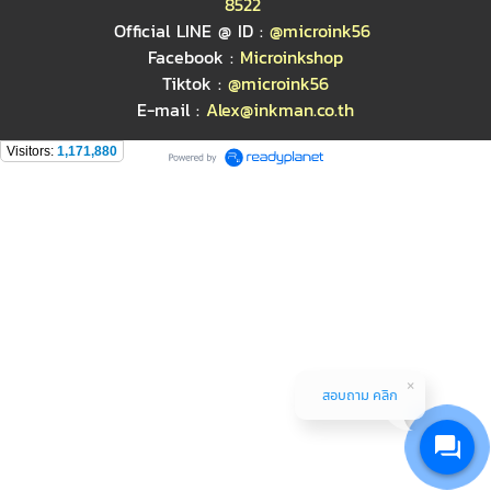
8522
Official LINE @ ID :
@microink56
Facebook :
Microinkshop
Tiktok :
@microink56
E-mail :
Alex@inkman.co.th
Visitors:
1,171,880
สอบถาม คลิก