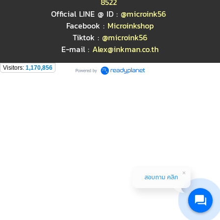
8522
Official LINE @ ID :
@microink56
Facebook :
Microinkshop
Tiktok :
@microink56
E-mail :
Alex@inkman.co.th
Visitors:
1,170,856
สอบถาม คลิก