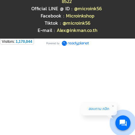
8522
Official LINE @ ID :
@microink56
Facebook :
Microinkshop
Tiktok :
@microink56
E-mail :
Alex@inkman.co.th
Visitors:
1,170,044
สอบถาม คลิก