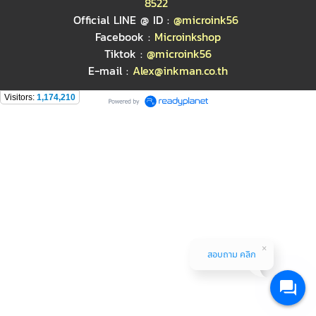
8522
Official LINE @ ID :
@microink56
Facebook :
Microinkshop
Tiktok :
@microink56
E-mail :
Alex@inkman.co.th
Visitors:
1,174,210
สอบถาม คลิก