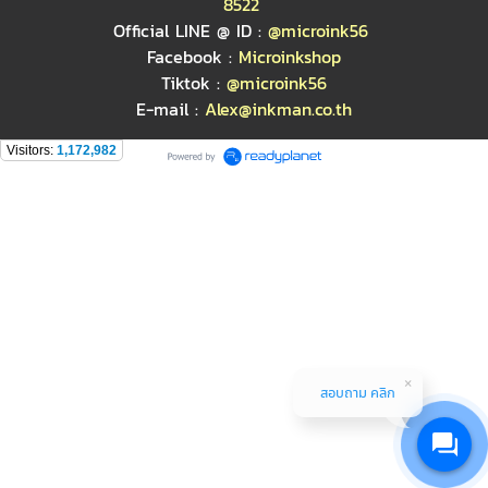
8522
Official LINE @ ID :
@microink56
Facebook :
Microinkshop
Tiktok :
@microink56
E-mail :
Alex@inkman.co.th
Visitors:
1,172,982
สอบถาม คลิก