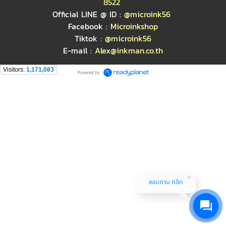
8522
Official LINE @ ID :
@microink56
Facebook :
Microinkshop
Tiktok :
@microink56
E-mail :
Alex@inkman.co.th
Visitors:
1,171,083
สอบถาม คลิก