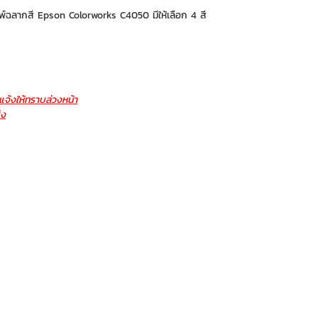
มพ์ฉลากสี Epson Colorworks C4050 มีให้เลือก 4 สี
จ้งให้ทราบล่วงหน้า
่ง