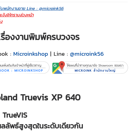
กับพนักงานขาย Line : @microink56
จ้งให้ทราบล่วงหน้า
่ง
ญเรื่องงานพิมพ์ครบวงจร
ook :
Microinkshop
| Line :
@microink56
Roland Truevis XP 640
น TrueVIS
้ผลลัพธ์สูงสุดในระดับเดียวกัน