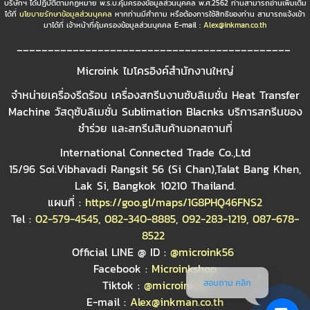
บริษัทฯ ได้ปฏิบัติตามกฏหมาย พ.ร.บ.คุ้มครองข้อมูลส่วนบุคคล พ.ศ.2562 ท่านสามารถอ่านเพิ่มเติม
ได้ที่
นโยบายรักษาข้อมูลส่วนบุคคล
หากท่านมีคำถาม หรือต้องการใช้สิทธิของท่าน สามารถแจ้งเข้า
มาได้ที่ เจ้าหน้าที่คุ้มครองข้อมูลส่วนบุคคล E-mail :
Alex@inkman.co.th
____________________________________________
Microink ไมโครอิงค์สำนักงานใหญ่
จำหน่ายเครื่องรีดร้อน เครื่องสกรีนงานซับลิเมชั่น Heat Transfer
Machine วัสดุซับลิเมชั่น Sublimation Blacnks บริการสกรีนของ
ชำร่วย และสกรีนสินค้านอกสถานที่
International Connected Trade Co.,Ltd
15/96 Soi.Vibhavadi Rangsit 56 (Si Chan),Talat Bang Khen,
Lak Si, Bangkok 10210 Thailand.
แผนที่ :
https://goo.gl/maps/1G8PHQ46FNS2
Tel :
02-579-4545
,
082-340-8885
,
092-283-1219
,
087-678-
8522
Official LINE @ ID :
@microink56
Facebook :
Microinkshop
สอบถาม คลิก
Tiktok :
@microink56
E-mail :
Alex@inkman.co.th