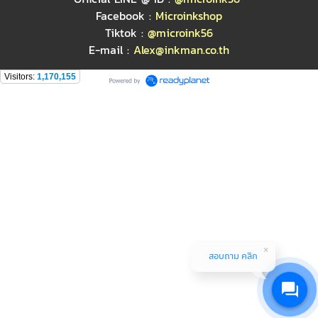
Facebook :
Microinkshop
Tiktok :
@microink56
E-mail :
Alex@inkman.co.th
Visitors:
1,170,155
สอบถาม คลิก