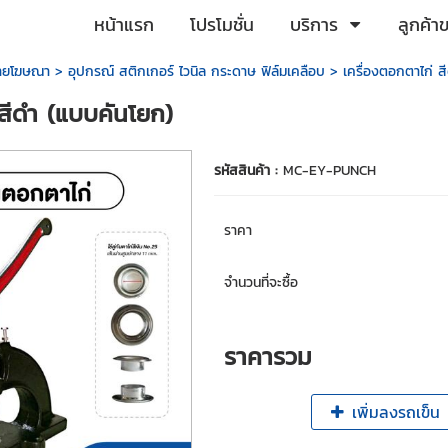
หน้าแรก
โปรโมชั่น
บริการ
ลูกค้า
ป้ายโฆษณา
>
อุปกรณ์ สติกเกอร์ ไวนิล กระดาษ ฟิล์มเคลือบ
> เครื่องตอกตาไก่ ส
 สีดำ (แบบคันโยก)
รหัสสินค้า :
MC-EY-PUNCH
ราคา
จำนวนที่จะซื้อ
ราคารวม
เพิ่มลงรถเข็น