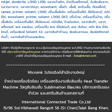
inkjet, durabrite, L1300, L3110, ฉลากน้ำพริก, รับปริ้นสติ้กเกอร์, รับพิมพ์ฉลาก,
ฉลากอาาหาร, ฉลากชาไข่มุก,
ecosolvent, เสื้อดำ, เสื้อสี, สกรีนเสื้อ, ตัดเฟล็กซ์,
cameo, printer, solvent, L1300, ปริ้นเสื้อสีเข้ม. เครื่องปริ้นอีโค่, อีโค่โซลเวน์, หมึก
อีโค่, ecosolvent, printer, solvent, L1300, DX11, ปริ้นป้าย, เครื่องปริ้นป้าย, ปริ้น
เสื้อสีเข้ม. เครื่องปริ้นอีโค่, อีโค่โซลเวน์, หมึกอีโค่, ป้ายโฆษณา, ฉลากสินค้า, ฉลาก,
สติ้กเกอร์, eco แพงไหม, เครื่องปริ้น eco ยี่ห้อไหนดี, eco ตันไหม, หมึก Eco ยี่ห้อ
ไหนดี, เครื่องพิมพ์ Solvent A3, ฉลากสินค้าทำเอง, พิมพ์ฉลากเอง, พิมพ์สติกเกอร์
กันน้ำ, ฉลากสินค้าทำเองแพงไหม,
บริษัทฯ ได้ปฏิบัติตามกฏหมาย พ.ร.บ.คุ้มครองข้อมูลส่วนบุคคล พ.ศ.2562 ท่านสามารถอ่านเพิ่มเติม
ได้ที่
นโยบายรักษาข้อมูลส่วนบุคคล
หากท่านมีคำถาม หรือต้องการใช้สิทธิของท่าน สามารถแจ้งเข้า
มาได้ที่ เจ้าหน้าที่คุ้มครองข้อมูลส่วนบุคคล E-mail :
Alex@inkman.co.th
____________________________________________
Microink ไมโครอิงค์สำนักงานใหญ่
จำหน่ายเครื่องรีดร้อน เครื่องสกรีนงานซับลิเมชั่น Heat Transfer
Machine วัสดุซับลิเมชั่น Sublimation Blacnks บริการสกรีนของ
ชำร่วย และสกรีนสินค้านอกสถานที่
International Connected Trade Co.,Ltd
15/96 Soi.Vibhavadi Rangsit 56 (Si Chan),Talat Bang Khen,