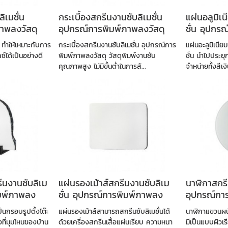
ิเมชั่น
กระเบื้องสกรีนงานซับลิเมชั่น
แผ่นอลูมิเ
าพลงวัสดุ
อุปกรณ์การพิมพ์ภาพลงวัสดุ
ชั่น อุปกร
วัสดุ
 ทำให้เหมาะกับการ
กระเบื้องสกรีนงานซับลิเมชั่น อุปกรณ์การ
แผ่นอะลูมิเนีย
ซ์ได้เป็นอย่างดี
พิมพ์ภาพลงวัสดุ วัสดุพิมพ์งานซับ
ชั่น นำไปประยุ
.
คุณภาพสูง ไม่มีขั้นต่ำในการสั...
จำหน่ายทั้งสีเง
ีนงานซับลิเม
แผ่นรองเม้าส์สกรีนงานซับลิเม
นาฬิกาสกรี
ิมพ์ภาพลง
ชั่น อุปกรณ์การพิมพ์ภาพลง
อุปกรณ์กา
วัสดุ
ป็นกรอบรูปตั้งโต๊ะ
แผ่นรองเม้าส์สามารถสกรีนซับลิเมชั่นได้
นาฬิกาแขวนผน
งที่มุมไหนของบ้าน
ด้วยเครื่องสกรีนเสื้อแผ่นเรียบ ความหนา
มีเป็นแบบผิวเร