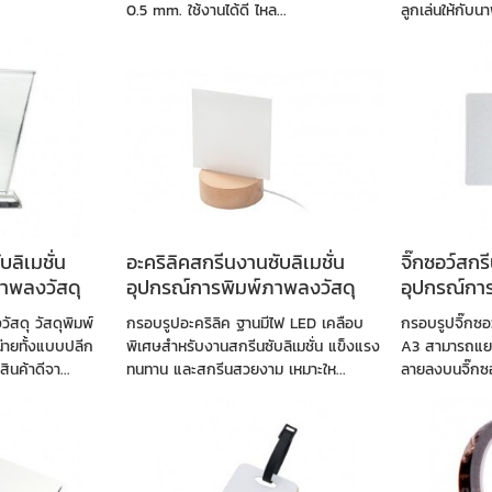
0.5 mm. ใช้งานได้ดี ไหล...
ลูกเล่นให้กับน
บลิเมชั่น
อะคริลิคสกรีนงานซับลิเมชั่น
จิ๊กซอว์สกร
าพลงวัสดุ
อุปกรณ์การพิมพ์ภาพลงวัสดุ
อุปกรณ์กา
สดุ วัสดุพิมพ์
กรอบรูปอะคริลิค ฐานมีไฟ LED เคลือบ
กรอบรูปจิ๊กซอ
่ายทั้งแบบปลีก
พิเศษสำหรับงานสกรีนซับลิเมชั่น แข็งแรง
A3 สามารถแยก
นค้าดีจา...
ทนทาน และสกรีนสวยงาม เหมาะให...
ลายลงบนจิ๊กซอ