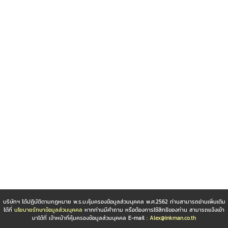
บริษัทฯ ได้ปฏิบัติตามกฏหมาย พ.ร.บ.คุ้มครองข้อมูลส่วนบุคคล พ.ศ.2562 ท่านสามารถอ่านเพิ่มเติม
ได้ที่
นโยบายรักษาข้อมูลส่วนบุคคล
หากท่านมีคำถาม หรือต้องการใช้สิทธิของท่าน สามารถแจ้งเข้า
มาได้ที่ เจ้าหน้าที่คุ้มครองข้อมูลส่วนบุคคล E-mail :
Alex@inkman.co.th