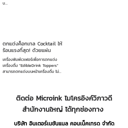
บ...
ตกแต่งค็อกเทล Cocktail ให้
ร้อนแรงที่สุด! ด้วยแผ่น
เวเฟอร์ทานได้ เพิ่มลูกเล่นระ
เครื่องพิมพ์เวเฟอร์เพื่อการตกแต่ง
ดับพรีเมี่ยมที่โรงแรมหรือภัต
เครื่องดื่ม "EdibleDrink Toppers"
ราคารไม่ควรพลาด
สามารถตกแต่งบนหน้าเครื่องดื่ม ไม่...
ติดต่อ Microink ไมโครอิงค์วิภาวดี
สำนักงานใหญ่ ได้ทุกช่องทาง
บริษัท อินเตอร์เนชันแนล คอนเน็คเทรด จำกัด