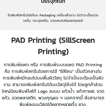
บรรจุภัณฑ์
รับพิมพ์สกรีนโลโก้บน Packaging เครื่องสำอาง ไม่ว่าจะเป็นขวด
เซรั่ม, กระปุกครีม, ขวดสเปรย์แอลกอฮอล์
PAD Printing (SillScreen
Printing)
การพิมพ์แพด หรือ การพิมพ์ระบบแพด PAD Printing
คือ การพิมพ์สกรีนโดยการใช้ "ซิลิโคน" เป็นตัวกลางใน
การพิมพ์หมึกลงไปบนพื้นผิววัสดุ ไม่จำเป็นจะต้องเป็นผิว
ราบ สามารถพิมพ์สกรีนได้บนวัสดุโค้งได้ โดยลูกค้าส่วน
ใหญ่นิยมพิมพ์โลโก้ Logo ลงบน
แก้วน้ำ, แก้วกาแฟ
,
ขวด
แก้ว
,
ขวดพลาสติก
,
พวงกุญแจ ฯ นอกจากนี้ ยัง
สามารถ
พิมพ์ลงบนวัสดุได้หลากหลายทั้ง ยาง,