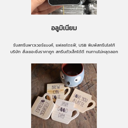
อลูมิเนียม
รับสกรีนพาวเวอร์แบงค์, แฟลชไดรฟ์, USB พิมพ์สกรีนโลโก้
บริษัท สั่งเยอะยิ่งราคาถูก สกรีนตัวเล็กได้ดี ทนทานไม่หลุดลอก