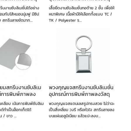
งานซับลิเมชั่นได้อย่าง
เสื้อยืดงานซับลิเมชั่นทอด้าย 2 ชั้น เพื่อให้
มกับไส้หมอนนุ่มฟู มีซิป
หนาพิเศษ เนื้อผ้ามีให้เลือกทั้งแบบ TC /
บ สกรีนลายชัดมาก...
TK / Polyester ร...
นียมสกรีนงานซับลิเม
พวงกุญแจสกรีนงานซับลิเมชั่น
ณ์การพิมพ์ภาพลง
อุปกรณ์การพิมพ์ภาพลงวัสดุ
มเคลือบ เน้นการพิมพ์ซับลิเม
พวงกุญแจสแตนเลสรูปทรงสวย ไม่ว่าจะ
กต์ทำเป็นล็อกเก็ตได้
เป็นสี่เหลี่ยม วงรี หรือหัวใจ สกรีนลายลง
ิน / ขาว ...
บนแผ่นอลูมิเนียม แล้วแปะลงบ...